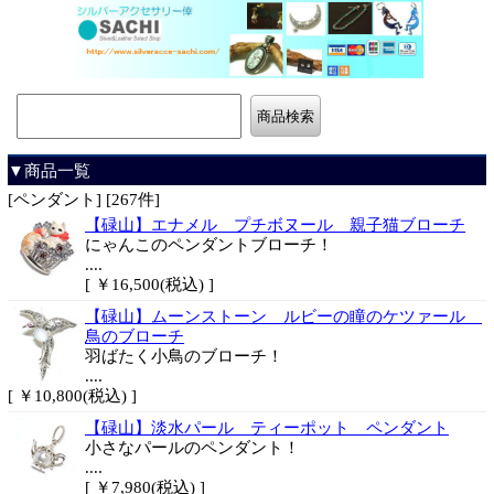
▼商品一覧
[ペンダント] [267件]
【碌山】エナメル プチボヌール 親子猫ブローチ
にゃんこのペンダントブローチ！
....
[ ￥16,500(税込) ]
【碌山】ムーンストーン ルビーの瞳のケツァール
鳥のブローチ
羽ばたく小鳥のブローチ！
....
[ ￥10,800(税込) ]
【碌山】淡水パール ティーポット ペンダント
小さなパールのペンダント！
....
[ ￥7,980(税込) ]